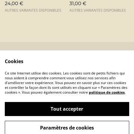
24,00 €
31,00 €
AUTRES VARIANTES DISPONIBLES
AUTRES VARIANTES DISPONIBLES
Contactez-moi
Mentions Légales
Cookies
Conditions
Confidentialité
Générales
Ce site Internet utilise des cookies. Les cookies sont de petits fichiers qui
Cookies
nous aident à comprendre comment vous utilisez nos services afin
d'améliorer votre expérience. Vous pouvez en savoir plus sur ces cookies
et contrôler la façon dont ils sont utilisés en cliquant sur « Paramètres des
cookies ». Vous pouvez également consulter notre
politique de cookies
.
Tout accepter
©
2026
L'Angélique -Cuir & Merveilles-
Paramètres de cookies
powered by