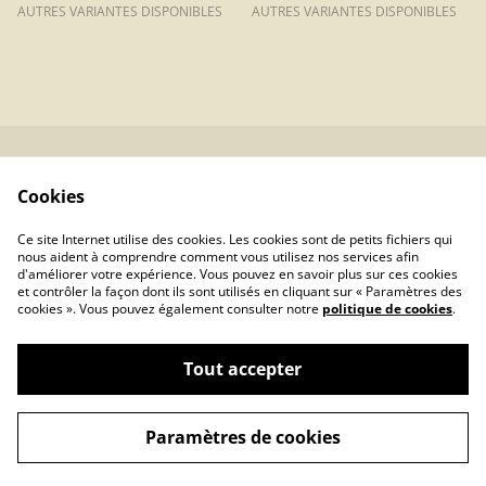
AUTRES VARIANTES DISPONIBLES
AUTRES VARIANTES DISPONIBLES
Contactez-moi
Mentions Légales
Cookies
Conditions
Confidentialité
Générales
Ce site Internet utilise des cookies. Les cookies sont de petits fichiers qui
Cookies
nous aident à comprendre comment vous utilisez nos services afin
d'améliorer votre expérience. Vous pouvez en savoir plus sur ces cookies
et contrôler la façon dont ils sont utilisés en cliquant sur « Paramètres des
cookies ». Vous pouvez également consulter notre
politique de cookies
.
Tout accepter
©
2026
L'Angélique -Cuir & Merveilles-
Paramètres de cookies
powered by